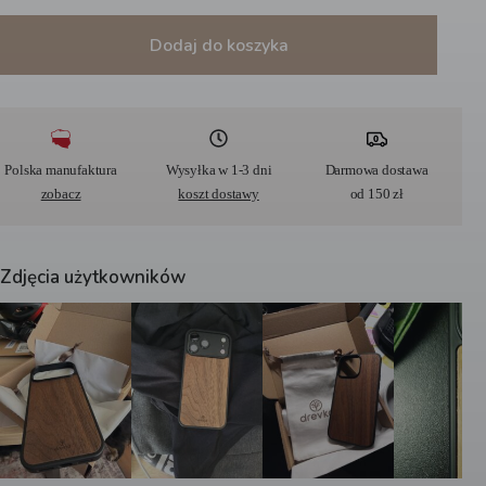
Dodaj do koszyka
A
l
t
e
r
Polska manufaktura
Wysyłka w 1-3 dni
Darmowa dostawa
n
zobacz
koszt dostawy
od 150 zł
a
t
i
v
Zdjęcia użytkowników
e
: