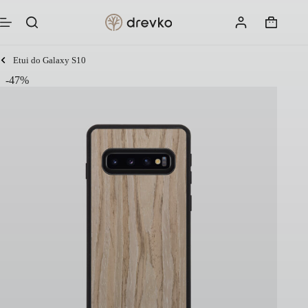
Przejdź
do
Koszyk
treści
Etui do Galaxy S10
-47%