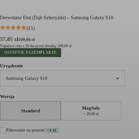
Drewniane Etui (Dąb Syberyjski) – Samsung Galaxy S10
(21)
Pierwotna
Aktualna
57,85
zł
109,00
zł
cena
cena
Najniższa cena z 30 dni przed obniżką:
109,00
zł
wynosiła:
wynosi:
OSTATNIE EGZEMPLARZE
109,00 zł.
57,85 zł.
Urządzenie
Samsung Galaxy S10
Wersja
MagSafe
Standard
+ 20,00 zł
Pakowanie na prezent
+ 0 ZŁ