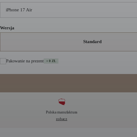
iPhone 17 Air
Wersja
Standard
Pakowanie na prezent
+ 0 ZŁ
A
l
t
e
Polska manufaktura
r
zobacz
n
a
t