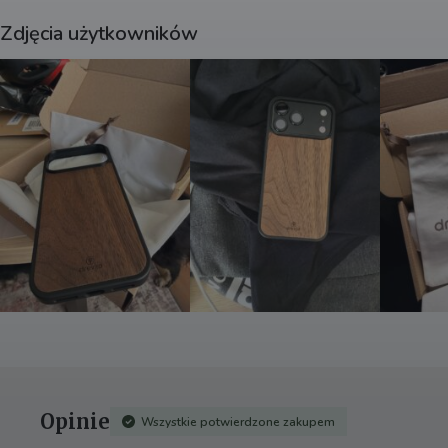
i
v
Zdjęcia użytkowników
e
:
Opinie
Wszystkie potwierdzone zakupem