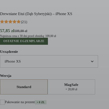
Drewniane Etui (Dąb Syberyjski) – iPhone XS
(21)
Pierwotna
Aktualna
57,85
zł
109,00
zł
cena
cena
Najniższa cena z 30 dni przed obniżką:
109,00
zł
wynosiła:
wynosi:
OSTATNIE EGZEMPLARZE
109,00 zł.
57,85 zł.
Urządzenie
iPhone XS
Wersja
MagSafe
Standard
+ 20,00 zł
Pakowanie na prezent
+ 0 ZŁ