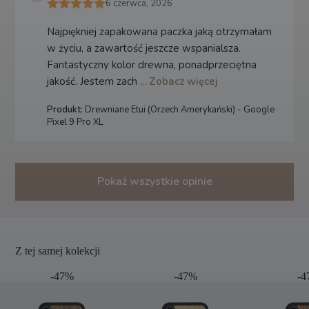
6 czerwca, 2026
Najpiękniej zapakowana paczka jaką otrzymałam
w życiu, a zawartość jeszcze wspanialsza.
Fantastyczny kolor drewna, ponadprzeciętna
jakość. Jestem zach
... Zobacz więcej
Produkt:
Drewniane Etui (Orzech Amerykański) - Google
Pixel 9 Pro XL
Pokaż wszystkie opinie
Z tej samej kolekcji
-47%
-47%
-4