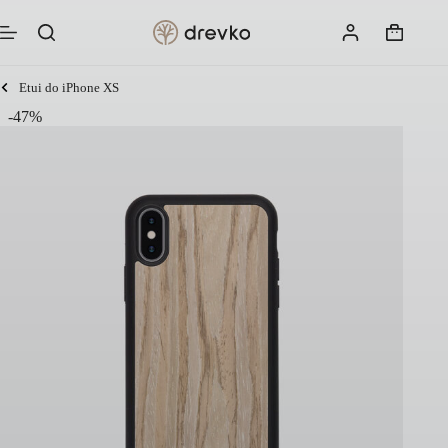
Przejdź
do
Koszyk
treści
Etui do iPhone XS
-47%