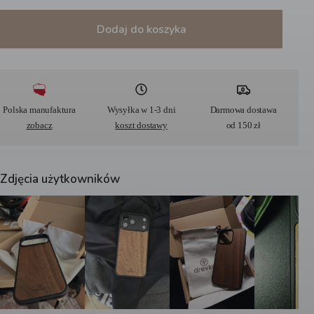
Dodaj do koszyka
A
l
t
e
r
Polska manufaktura
Wysyłka w 1-3 dni
Darmowa dostawa
n
zobacz
koszt dostawy
od 150 zł
a
t
i
v
Zdjęcia użytkowników
e
: