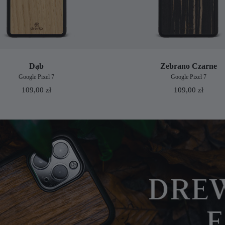
Dąb
Zebrano Czarne
Google Pixel 7
Google Pixel 7
109,00
zł
109,00
zł