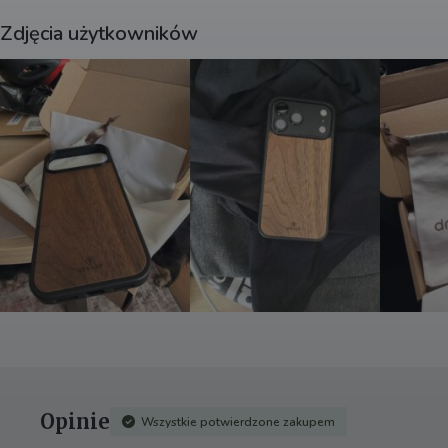
i
v
Zdjęcia użytkowników
e
:
Opinie
Wszystkie potwierdzone zakupem