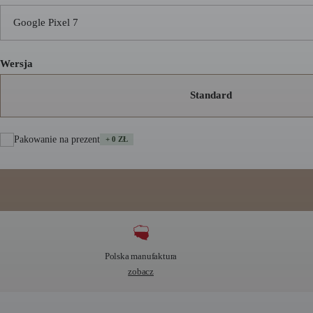
Google Pixel 7
Wersja
Standard
Pakowanie na prezent
+ 0 ZŁ
A
l
t
e
Polska manufaktura
r
zobacz
n
a
t