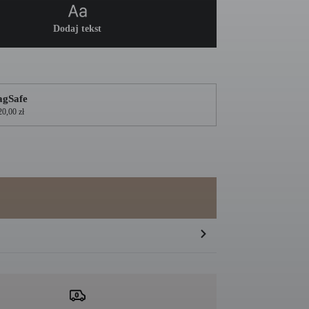
Dodaj tekst
gSafe
20,00 zł