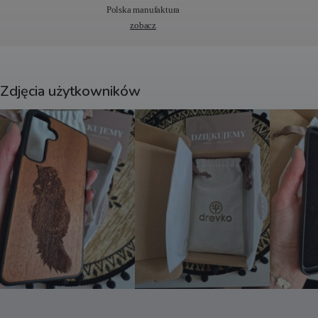
t
Polska manufaktura
i
zobacz
v
e
:
Zdjęcia użytkowników