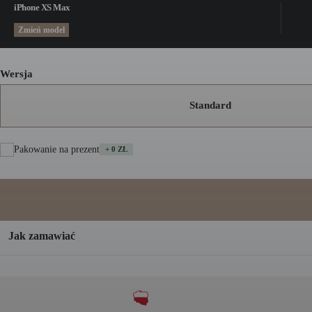
iPhone XS Max
Zmień model
Wersja
Standard
Pakowanie na prezent
+ 0 ZŁ
A
Jak zamawiać
l
t
e
r
n
a