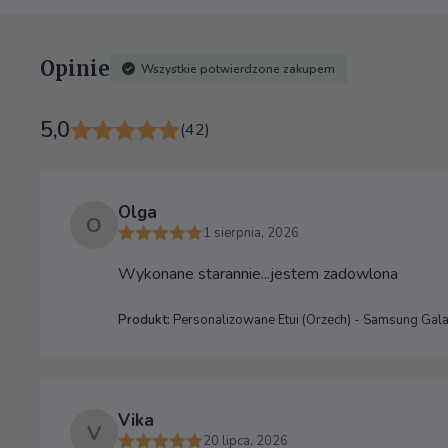
Opinie
Wszystkie potwierdzone zakupem
5,0
(42)
Olga
O
1 sierpnia, 2026
Wykonane starannie...jestem zadowlona
Produkt:
Personalizowane Etui (Orzech) - Samsung Gala
Vika
V
20 lipca, 2026