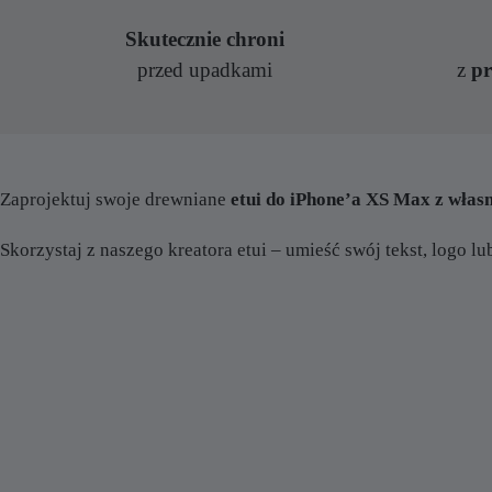
Skutecznie chroni
przed upadkami
z
p
Zaprojektuj swoje drewniane
etui do iPhone’a XS Max z wł
Skorzystaj z naszego kreatora etui – umieść swój tekst, logo lu