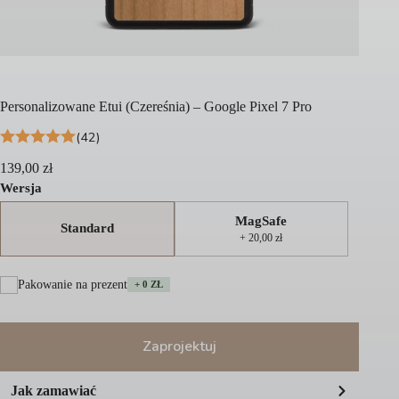
Personalizowane Etui (Czereśnia) – Google Pixel 7 Pro
(42)
139,00
zł
Wersja
MagSafe
Standard
+ 20,00 zł
Pakowanie na prezent
+ 0 ZŁ
Zaprojektuj
A
Jak zamawiać
l