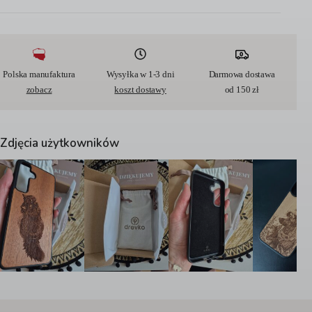
t
e
r
n
a
t
Polska manufaktura
Wysyłka w 1-3 dni
Darmowa dostawa
i
zobacz
koszt dostawy
od 150 zł
v
e
:
Zdjęcia użytkowników