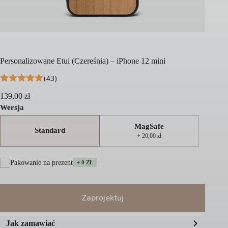
Personalizowane Etui (Czereśnia) – iPhone 12 mini
(43)
139,00
zł
Wersja
MagSafe
Standard
+ 20,00 zł
Pakowanie na prezent
+ 0 ZŁ
Zaprojektuj
A
Jak zamawiać
l