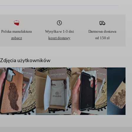
t
e
r
n
a
t
Polska manufaktura
Wysyłka w 1-3 dni
Darmowa dostawa
i
zobacz
koszt dostawy
od 150 zł
v
e
:
Zdjęcia użytkowników