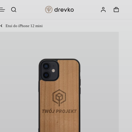
Przejdź
do
Koszyk
treści
Etui do iPhone 12 mini