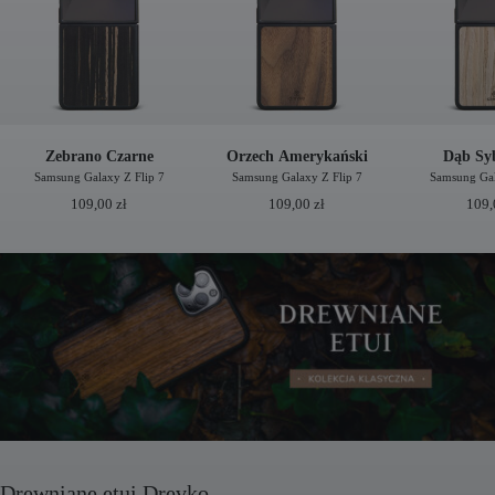
Zebrano Czarne
Orzech Amerykański
Dąb Syb
Samsung Galaxy Z Flip 7
Samsung Galaxy Z Flip 7
Samsung Gal
109,00
zł
109,00
zł
109
Drewniane etui Drevko