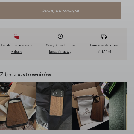
Dodaj do koszyka
A
l
t
e
r
Polska manufaktura
Wysyłka w 1-3 dni
Darmowa dostawa
n
zobacz
koszt dostawy
od 150 zł
a
t
i
v
Zdjęcia użytkowników
e
: