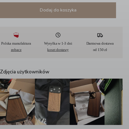
Dodaj do koszyka
A
l
t
e
r
Polska manufaktura
Wysyłka w 1-3 dni
Darmowa dostawa
n
zobacz
koszt dostawy
od 150 zł
a
t
i
v
Zdjęcia użytkowników
e
: