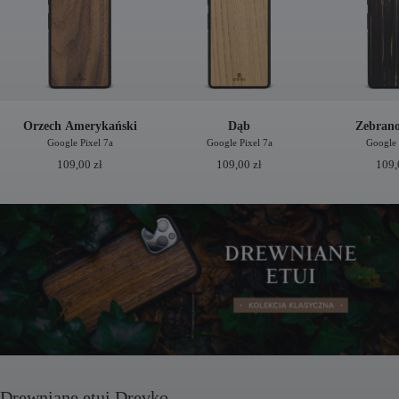
Orzech Amerykański
Dąb
Zebrano
Google Pixel 7a
Google Pixel 7a
Google 
109,00
zł
109,00
zł
109
Drewniane etui Drevko