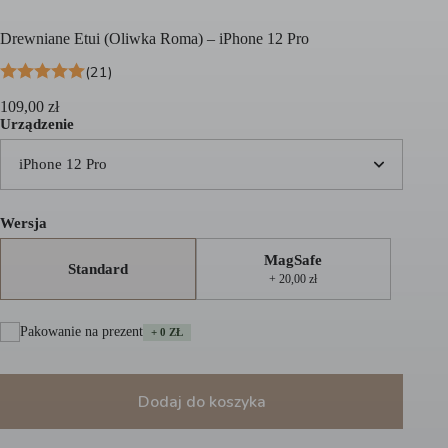
Drewniane Etui (Oliwka Roma) – iPhone 12 Pro
(21)
109,00
zł
Urządzenie
iPhone 12 Pro
Wersja
MagSafe
Standard
+ 20,00 zł
Pakowanie na prezent
+ 0 ZŁ
Dodaj do koszyka
A