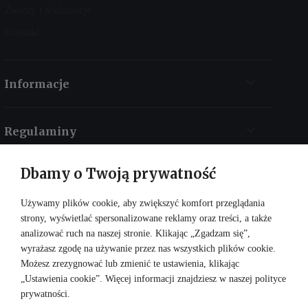
Zwroty i reklamacje
Kontakt
Informacje
Regulaminy
Dbamy o Twoją prywatność
Kontakt
Używamy plików cookie, aby zwiększyć komfort przeglądania
strony, wyświetlać spersonalizowane reklamy oraz treści, a także
analizować ruch na naszej stronie. Klikając „Zgadzam się”,
wyrażasz zgodę na używanie przez nas wszystkich plików cookie.
Możesz zrezygnować lub zmienić te ustawienia, klikając
„Ustawienia cookie”. Więcej informacji znajdziesz w naszej
polityce
prywatności
.
DOŁĄCZ DO NAS: