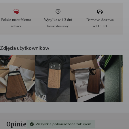
l
t
e
r
Polska manufaktura
Wysyłka w 1-3 dni
Darmowa dostawa
n
zobacz
koszt dostawy
od 150 zł
a
t
i
v
Zdjęcia użytkowników
e
:
Opinie
Wszystkie potwierdzone zakupem