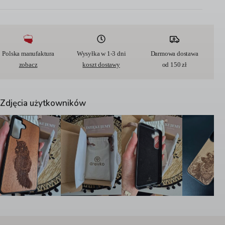
t
e
r
n
a
t
Polska manufaktura
Wysyłka w 1-3 dni
Darmowa dostawa
i
zobacz
koszt dostawy
od 150 zł
v
e
:
Zdjęcia użytkowników