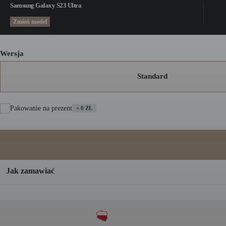
Samsung Galaxy S23 Ultra
Zmień model
Wersja
Standard
Pakowanie na prezent
+ 0 ZŁ
A
Jak zamawiać
l
t
e
r
n
a