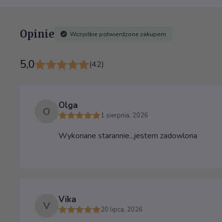
Opinie
Wszystkie potwierdzone zakupem
5,0
(42)
Olga
O
1 sierpnia, 2026
Wykonane starannie...jestem zadowlona
Vika
V
20 lipca, 2026