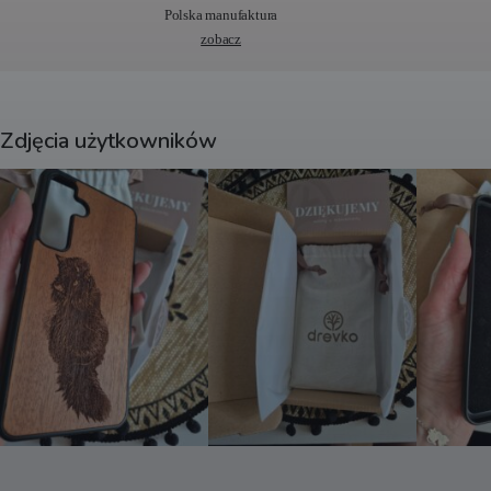
t
Polska manufaktura
i
zobacz
v
e
:
Zdjęcia użytkowników