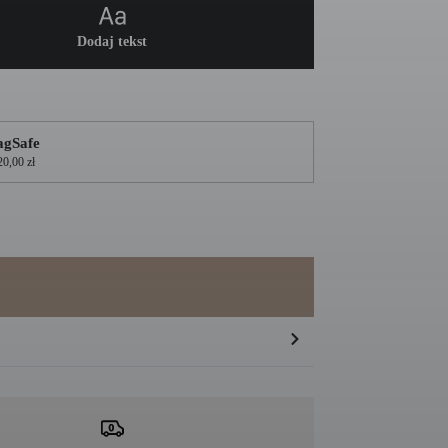
Dodaj tekst
gSafe
20,00 zł