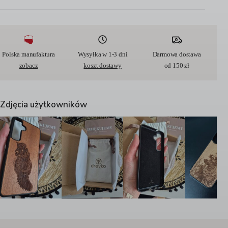
t
e
r
n
a
t
Polska manufaktura
Wysyłka w 1-3 dni
Darmowa dostawa
i
zobacz
koszt dostawy
od 150 zł
v
e
:
Zdjęcia użytkowników