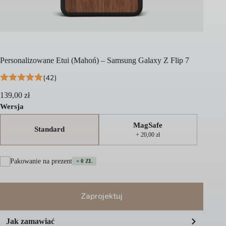
Personalizowane Etui (Mahoń) – Samsung Galaxy Z Flip 7
(42)
139,00
zł
Wersja
MagSafe
Standard
+ 20,00 zł
Pakowanie na prezent
+ 0 ZŁ
Zaprojektuj
A
Jak zamawiać
l