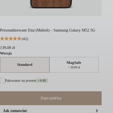
Personalizowane Etui (Mahoń) – Samsung Galaxy M52 5G
(42)
139,00
zł
Wersja
MagSafe
Standard
+ 20,00 zł
Pakowanie na prezent
+ 0 ZŁ
Zaprojektuj
A
Jak zamawiać
l