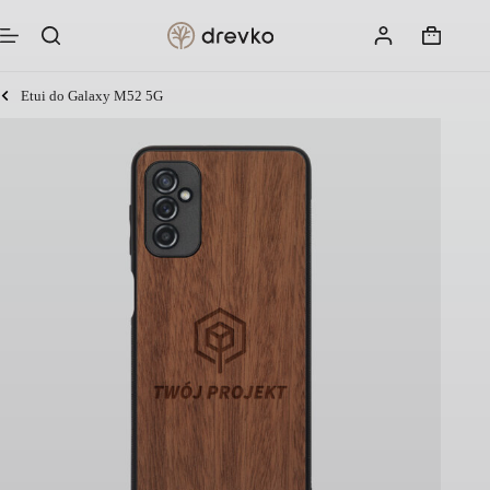
Przejdź
do
Koszyk
treści
Etui do Galaxy M52 5G