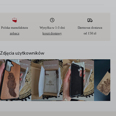
t
e
r
n
a
t
Polska manufaktura
Wysyłka w 1-3 dni
Darmowa dostawa
i
zobacz
koszt dostawy
od 150 zł
v
e
:
Zdjęcia użytkowników