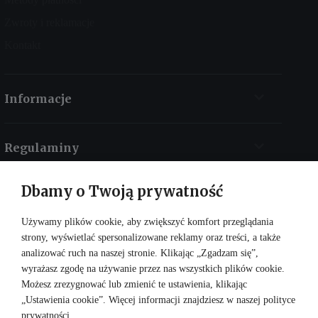
Zwroty i reklamacje
Kontakt
Informacje
Regulaminy
Dbamy o Twoją prywatność
Kontakt
Używamy plików cookie, aby zwiększyć komfort przeglądania
strony, wyświetlać spersonalizowane reklamy oraz treści, a także
analizować ruch na naszej stronie. Klikając „Zgadzam się”,
wyrażasz zgodę na używanie przez nas wszystkich plików cookie.
Możesz zrezygnować lub zmienić te ustawienia, klikając
„Ustawienia cookie”. Więcej informacji znajdziesz w naszej
polityce
prywatności
.
DOŁĄCZ DO NAS: