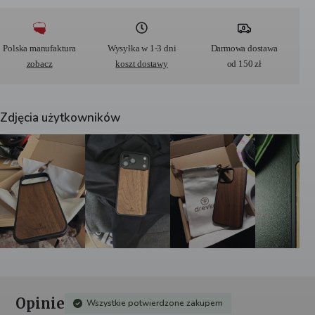
l
t
e
r
Polska manufaktura
Wysyłka w 1-3 dni
Darmowa dostawa
n
zobacz
koszt dostawy
od 150 zł
a
t
i
v
Zdjęcia użytkowników
e
:
Opinie
Wszystkie potwierdzone zakupem