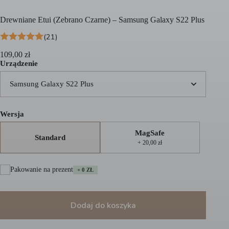
Drewniane Etui (Zebrano Czarne) – Samsung Galaxy S22 Plus
(21)
109,00
zł
Urządzenie
Samsung Galaxy S22 Plus
Wersja
MagSafe
Standard
+ 20,00 zł
Pakowanie na prezent
+ 0 ZŁ
Dodaj do koszyka
A