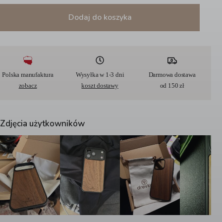
Dodaj do koszyka
A
l
t
e
r
Polska manufaktura
Wysyłka w 1-3 dni
Darmowa dostawa
n
zobacz
koszt dostawy
od 150 zł
a
t
i
v
Zdjęcia użytkowników
e
: