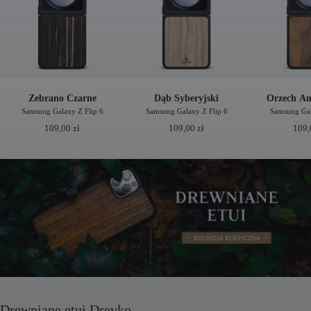
Zebrano Czarne
Dąb Syberyjski
Orzech Am
Samsung Galaxy Z Flip 6
Samsung Galaxy Z Flip 6
Samsung Gal
109,00
zł
109,00
zł
109
Drewniane etui Drevko