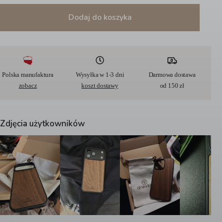
Dodaj do koszyka
A
l
t
e
r
Polska manufaktura
Wysyłka w 1-3 dni
Darmowa dostawa
n
zobacz
koszt dostawy
od 150 zł
a
t
i
v
Zdjęcia użytkowników
e
: