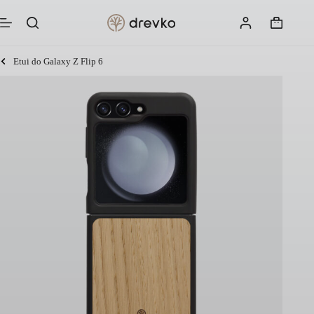
Przejdź
do
Koszyk
treści
Etui do Galaxy Z Flip 6