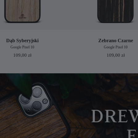
Dąb Syberyjski
Zebrano Czarne
Google Pixel 10
Google Pixel 10
109,00
zł
109,00
zł