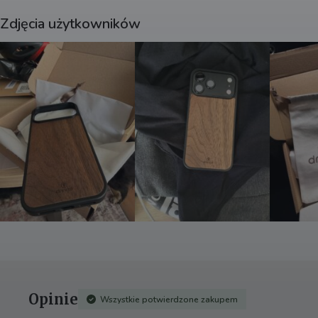
i
v
Zdjęcia użytkowników
e
:
Opinie
Wszystkie potwierdzone zakupem