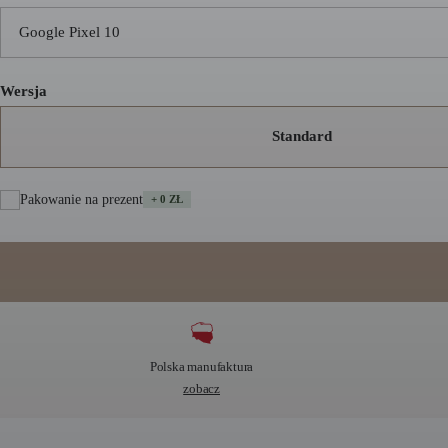
Google Pixel 10
Wersja
Standard
Pakowanie na prezent
+ 0 ZŁ
A
l
t
e
Polska manufaktura
r
zobacz
n
a
t