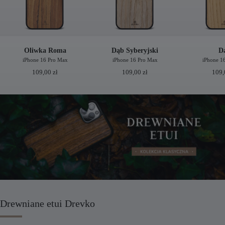
Oliwka Roma
Dąb Syberyjski
D
iPhone 16 Pro Max
iPhone 16 Pro Max
iPhone 1
109,00
zł
109,00
zł
109
Drewniane etui Drevko