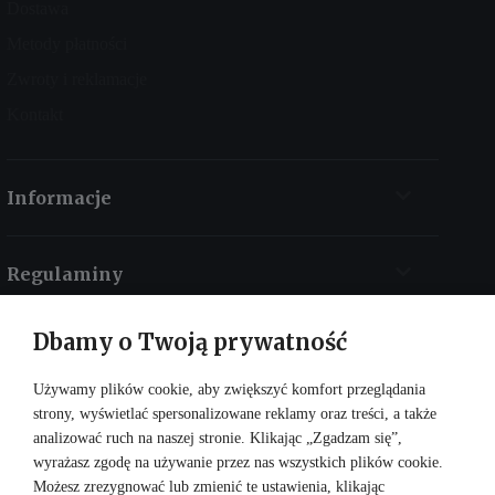
Dostawa
Metody płatności
Zwroty i reklamacje
Kontakt
Informacje
Regulaminy
Dbamy o Twoją prywatność
Kontakt
Używamy plików cookie, aby zwiększyć komfort przeglądania
strony, wyświetlać spersonalizowane reklamy oraz treści, a także
analizować ruch na naszej stronie. Klikając „Zgadzam się”,
wyrażasz zgodę na używanie przez nas wszystkich plików cookie.
Możesz zrezygnować lub zmienić te ustawienia, klikając