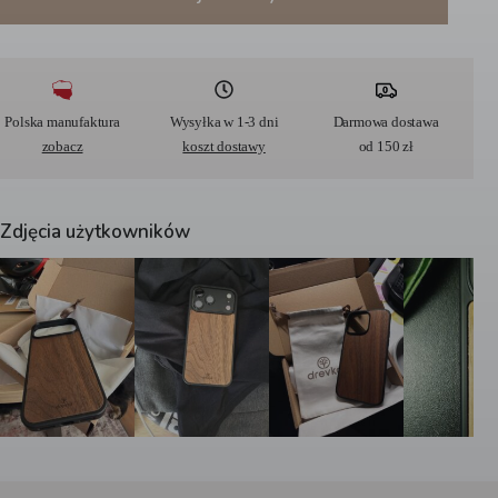
A
l
t
e
r
Polska manufaktura
Wysyłka w 1-3 dni
Darmowa dostawa
n
zobacz
koszt dostawy
od 150 zł
a
t
i
v
Zdjęcia użytkowników
e
: